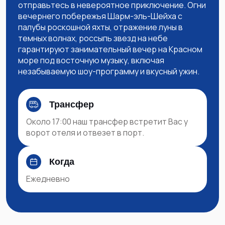
отправьтесь в невероятное приключение. Огни
вечернего побережья Шарм-эль-Шейха с
палубы роскошной яхты, отражение луны в
темных волнах, россыпь звезд на небе
гарантируют занимательный вечер на Красном
море под восточную музыку, включая
незабываемую шоу-программу и вкусный ужин.
Трансфер
Около 17:00 наш трансфер встретит Вас у
ворот отеля и отвезет в порт.
Когда
Ежедневно