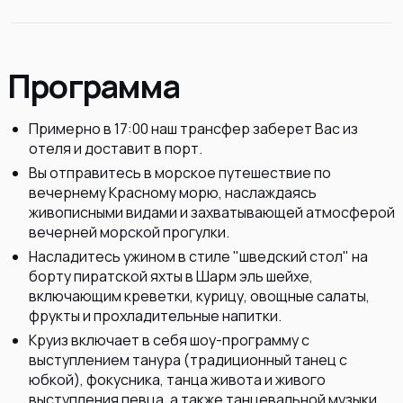
Программа
Примерно в 17:00 наш трансфер заберет Вас из
отеля и доставит в порт.
Вы отправитесь в морское путешествие по
вечернему Красному морю, наслаждаясь
живописными видами и захватывающей атмосферой
вечерней морской прогулки.
Насладитесь ужином в стиле "шведский стол" на
борту пиратской яхты в Шарм эль шейхе,
включающим креветки, курицу, овощные салаты,
фрукты и прохладительные напитки.
Круиз включает в себя шоу-программу с
выступлением танура (традиционный танец с
юбкой), фокусника, танца живота и живого
выступления певца, а также танцевальной музыки.