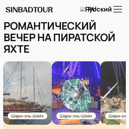
RU
РОМАНТИЧЕСКИЙ
ВЕЧЕР НА ПИРАТСКОЙ
ЯХТЕ
Шарм-эль-Шейх
Шарм-эль-Шейх
Шарм-эль