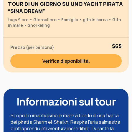
TOUR DI UN GIORNO SU UNO YACHT PIRATA
“SINA DREAM”
tags 9 ore • Giornaliero • Famiglia • gita in barca • Gita
in mare • Snorkeling
$65
Prezzo (per persona)
Verifica disponibilità.
Informazioni sul tour
Scopri il romanticismo in mare a bordo di una barca
dei pirati a Sharm el-Sheikh. Respira l'aria salmastra
e intraprendi un'avventura incredibile. Durante la