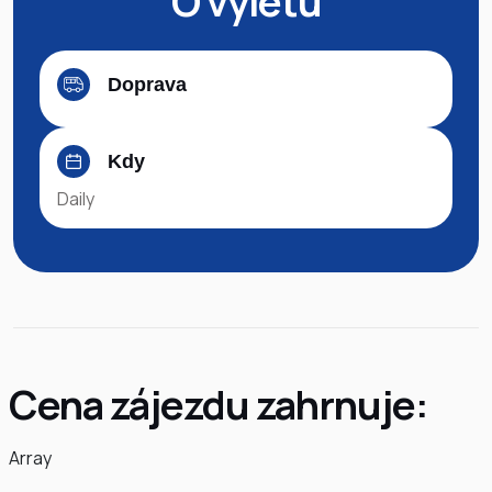
O výletu
Doprava
Kdy
Daily
Cena zájezdu zahrnuje:
Array